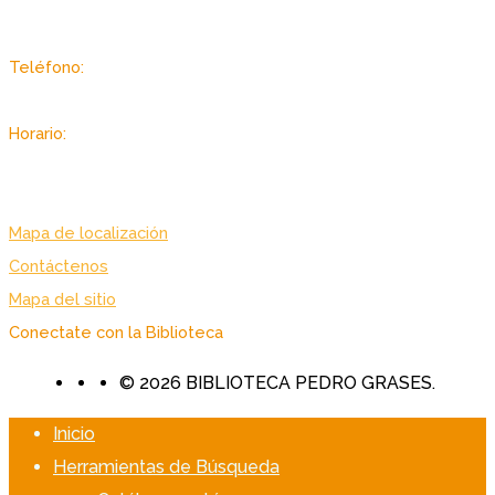
Sector Autopista de Guarenas, Dist. Metropolitano, Caracas -
Venezuela
Teléfono:
(+58 212) 2403433 / 3434
Horario:
Lunes a viernes: 7:00 am. – 7:00 pm.
Sabado: 8:00 am. – 3:30 pm.
Mapa de localización
Contáctenos
Mapa del sitio
Conectate con la Biblioteca
© 2026 BIBLIOTECA PEDRO GRASES.
Inicio
Herramientas de Búsqueda