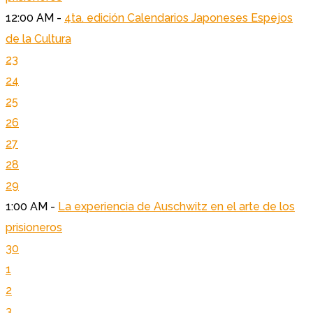
12:00 AM -
4ta. edición Calendarios Japoneses Espejos
de la Cultura
23
24
25
26
27
28
29
1:00 AM -
La experiencia de Auschwitz en el arte de los
prisioneros
30
1
2
3