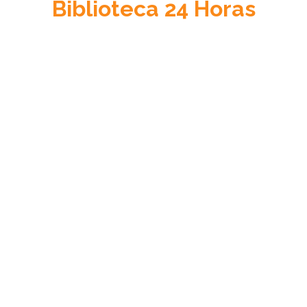
Biblioteca
24 Horas
Acceso a la Justicia
Información sobre el sistema de justicia en Venezuela, su
cultura jurídica y su estado de derecho.