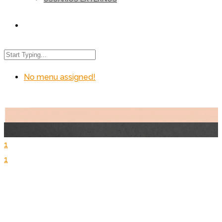
No menu assigned!
1
1