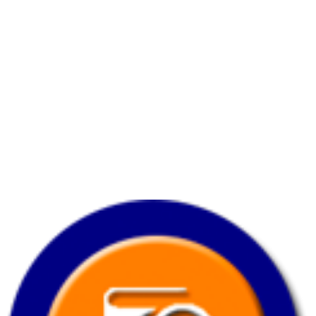
Horario
Lunes a viernes:
7:00 am. – 7:00 pm.
Sabado:
8:00 am.
– 3:30 pm.