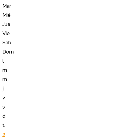
Mar
Mié
Jue
Vie
Sáb
Dom
l
m
m
j
v
s
d
1
2