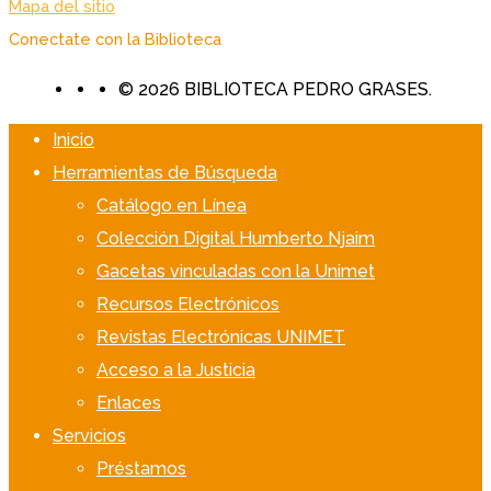
Mapa del sitio
Conectate con la Biblioteca
© 2026 BIBLIOTECA PEDRO GRASES.
Inicio
Herramientas de Búsqueda
Catálogo en Línea
Colección Digital Humberto Njaim
Gacetas vinculadas con la Unimet
Recursos Electrónicos
Revistas Electrónicas UNIMET
Acceso a la Justicia
Enlaces
Servicios
Préstamos