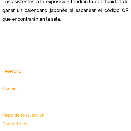
Los asistentes a la exposición tendrán la oportunidad de
ganar un calendario japonés al escanear el código QR
que encontrarán en la sala.
Sector Autopista de Guarenas, Dist. Metropolitano, Caracas -
Venezuela
Teléfono:
(+58 212) 2403433 / 3434
Horario:
Lunes a viernes: 7:00 am. – 7:00 pm.
Sabado: 8:00 am. – 3:30 pm.
Mapa de localización
Contáctenos