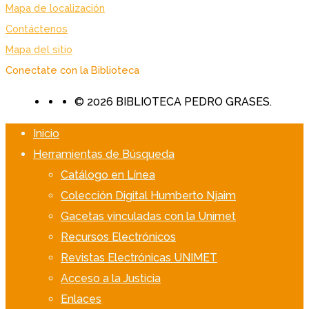
Mapa de localización
Contáctenos
Mapa del sitio
Conectate con la Biblioteca
© 2026 BIBLIOTECA PEDRO GRASES.
Inicio
Herramientas de Búsqueda
Catálogo en Línea
Colección Digital Humberto Njaim
Gacetas vinculadas con la Unimet
Recursos Electrónicos
Revistas Electrónicas UNIMET
Acceso a la Justicia
Enlaces