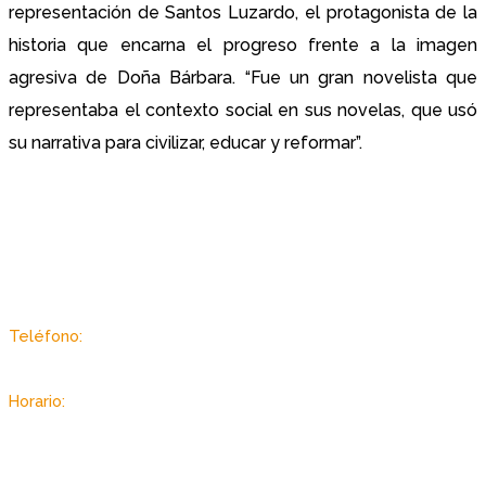
representación de Santos Luzardo, el protagonista de la
historia que encarna el progreso frente a la imagen
agresiva de Doña Bárbara. “Fue un gran novelista que
representaba el contexto social en sus novelas, que usó
su narrativa para civilizar, educar y reformar”.
Sector Autopista de Guarenas, Dist. Metropolitano, Caracas -
Venezuela
Teléfono:
(+58 212) 2403433 / 3434
Horario:
Lunes a viernes: 7:00 am. – 7:00 pm.
Sabado: 8:00 am. – 3:30 pm.