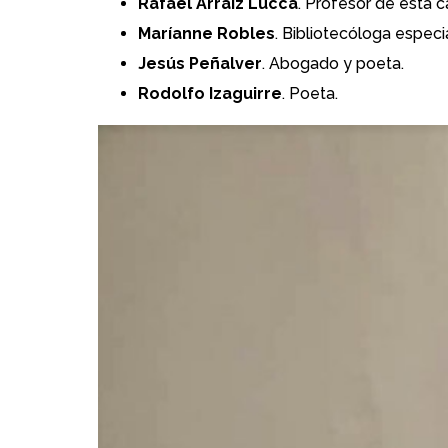
Rafael Arráiz Lucca
. Profesor de esta 
Maríanne Robles
. Bibliotecóloga especia
Jesús Peñalver
. Abogado y poeta.
Rodolfo Izaguirre
. Poeta.