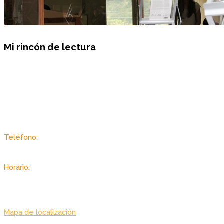
Mi rincón de lectura
Sector Autopista de Guarenas, Dist. Metropolitano, Caracas -
Venezuela
Teléfono:
(+58 212) 2403433 / 3434
Horario:
Lunes a viernes: 7:00 am. – 7:00 pm.
Sabado: 8:00 am. – 3:30 pm.
Mapa de localización