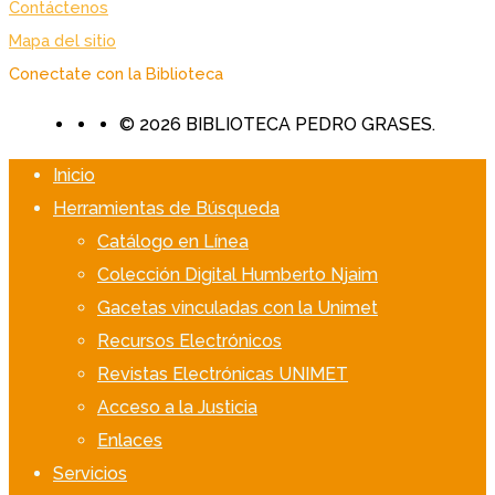
Contáctenos
Mapa del sitio
Conectate con la Biblioteca
© 2026 BIBLIOTECA PEDRO GRASES.
Inicio
Herramientas de Búsqueda
Catálogo en Línea
Colección Digital Humberto Njaim
Gacetas vinculadas con la Unimet
Recursos Electrónicos
Revistas Electrónicas UNIMET
Acceso a la Justicia
Enlaces
Servicios