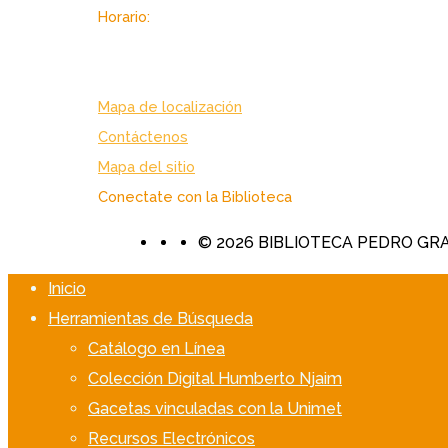
Horario:
Lunes a viernes: 7:00 am. – 7:00 pm.
Sabado: 8:00 am. – 3:30 pm.
Mapa de localización
Contáctenos
Mapa del sitio
Conectate con la Biblioteca
© 2026 BIBLIOTECA PEDRO GRA
Inicio
Herramientas de Búsqueda
Catálogo en Línea
Colección Digital Humberto Njaim
Gacetas vinculadas con la Unimet
Recursos Electrónicos