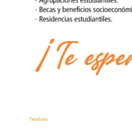
Sector Autopista de Guarenas, Dist. Metropolitan
Teléfono:
(+58 212) 2403433 / 3434