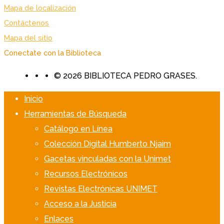
Mapa de localización
Contáctenos
Mapa del sitio
Conectate con la Biblioteca
© 2026 BIBLIOTECA PEDRO GRASES.
Inicio
Herramientas de Búsqueda
Catálogo en Línea
Colección Digital Humberto Njaim
Gacetas vinculadas con la Unimet
Recursos Electrónicos
Revistas Electrónicas UNIMET
Acceso a la Justicia
Enlaces