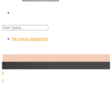
No menu assigned!
1
1