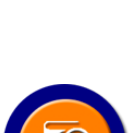
Horario
Lunes a viernes:
7:00 am. – 7:00 pm.
Sabado:
8:00 am.
– 3:30 pm.