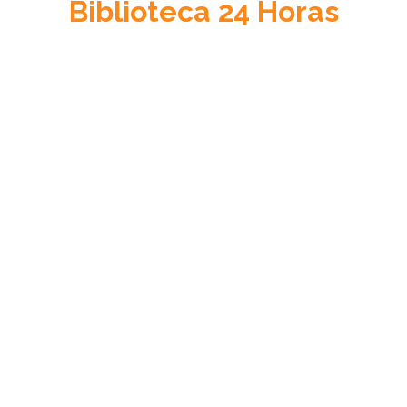
Biblioteca
24 Horas
Acceso a la Justicia
Información sobre el sistema de justicia en Venezuela, su
cultura jurídica y su estado de derecho.