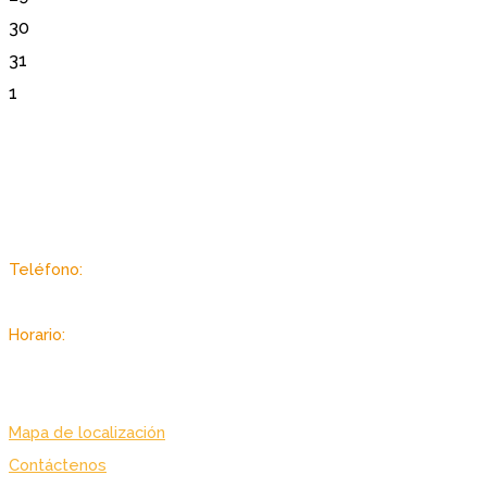
30
31
1
Sector Autopista de Guarenas, Dist. Metropolitano, Caracas -
Venezuela
Teléfono:
(+58 212) 2403433 / 3434
Horario:
Lunes a viernes: 7:00 am. – 7:00 pm.
Sabado: 8:00 am. – 3:30 pm.
Mapa de localización
Contáctenos