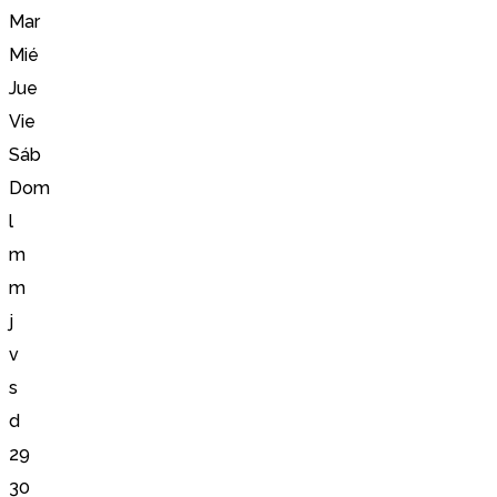
Mar
Mié
Jue
Vie
Sáb
Dom
l
m
m
j
v
s
d
29
30