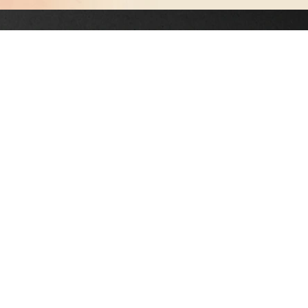
0 am. – 3:30 pm.