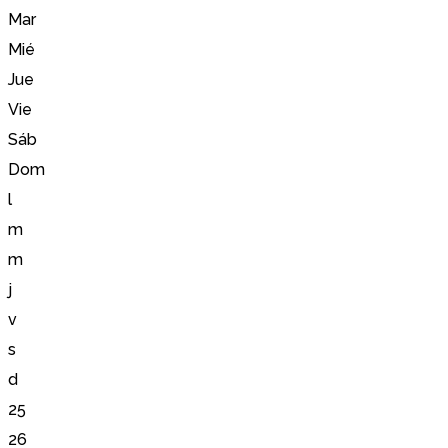
Mar
Mié
Jue
Vie
Sáb
Dom
l
m
m
j
v
s
d
25
26