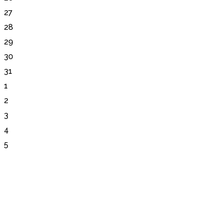
27
28
29
30
31
1
2
3
4
5
Sector Autopista de Guarenas, Dist. Metropolitano, Caracas -
Venezuela