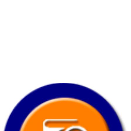
Horario
Lunes a viernes:
7:00 am. – 7:00 pm.
Sabado:
8:00 am.
– 3:30 pm.