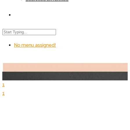
No menu assigned!
1
1