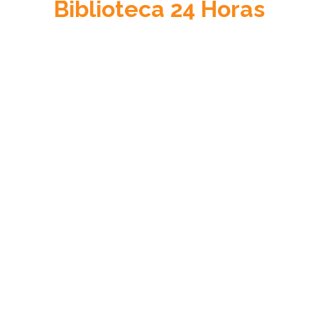
Biblioteca
24 Horas
Acceso a la Justicia
Información sobre el sistema de justicia en Venezuela, su
cultura jurídica y su estado de derecho.