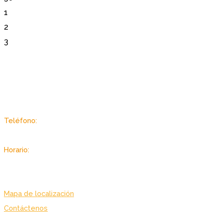
1
2
3
Sector Autopista de Guarenas, Dist. Metropolitano, Caracas -
Venezuela
Teléfono:
(+58 212) 2403433 / 3434
Horario:
Lunes a viernes: 7:00 am. – 7:00 pm.
Sabado: 8:00 am. – 3:30 pm.
Mapa de localización
Contáctenos