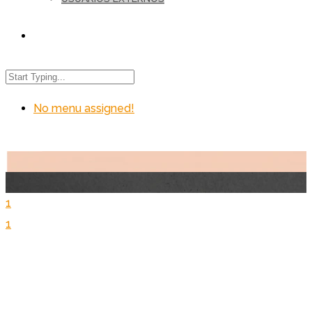
No menu assigned!
1
1