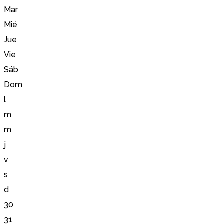
Mar
Mié
Jue
Vie
Sáb
Dom
l
m
m
j
v
s
d
30
31