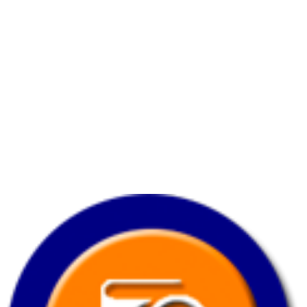
Horario
Lunes a viernes:
7:00 am. – 7:00 pm.
Sabado:
8:00 am.
– 3:30 pm.