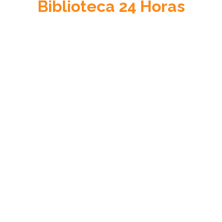
Biblioteca
24 Horas
Acceso a la Justicia
Información sobre el sistema de justicia en Venezuela, su
cultura jurídica y su estado de derecho.