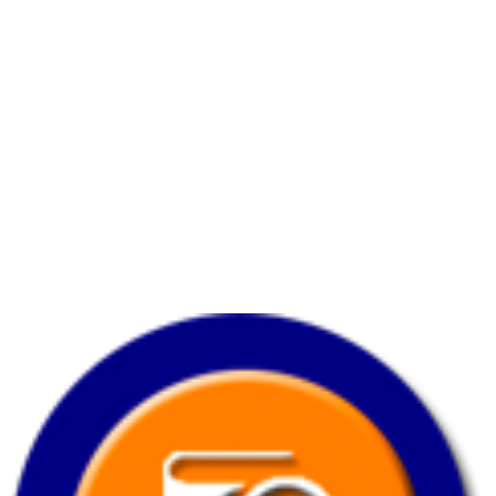
Horario
Lunes a viernes:
7:00 am. – 7:00 pm.
Sabado:
8:00 am.
– 3:30 pm.