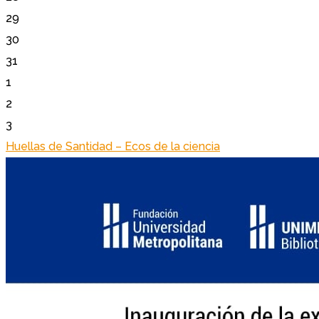
29
30
31
1
2
3
Huellas de Santidad – Ecos de la ciencia