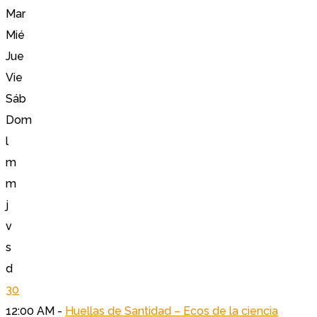
Mar
Mié
Jue
Vie
Sáb
Dom
l
m
m
j
v
s
d
30
12:00 AM -
Huellas de Santidad – Ecos de la ciencia