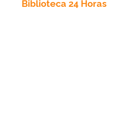
Biblioteca
24 Horas
Acceso a la Justicia
Información sobre el sistema de justicia en Venezuela, su
cultura jurídica y su estado de derecho.