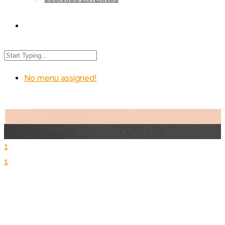
No menu assigned!
1
1