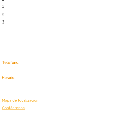
1
2
3
Sector Autopista de Guarenas, Dist. Metropolitano, Caracas -
Venezuela
Teléfono:
(+58 212) 2403433 / 3434
Horario:
Lunes a viernes: 7:00 am. – 7:00 pm.
Sabado: 8:00 am. – 3:30 pm.
Mapa de localización
Contáctenos