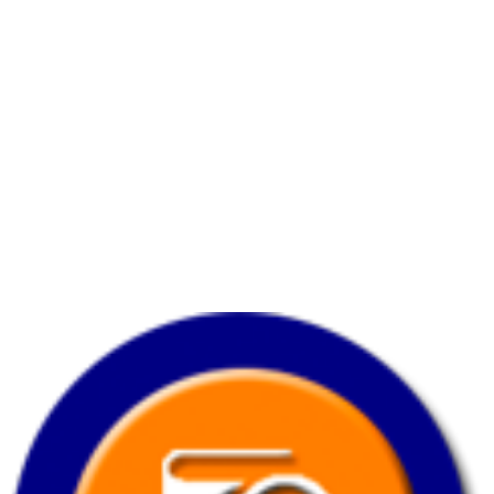
Horario
Lunes a viernes:
7:00 am. – 7:00 pm.
Sabado:
8:00 am.
– 3:30 pm.