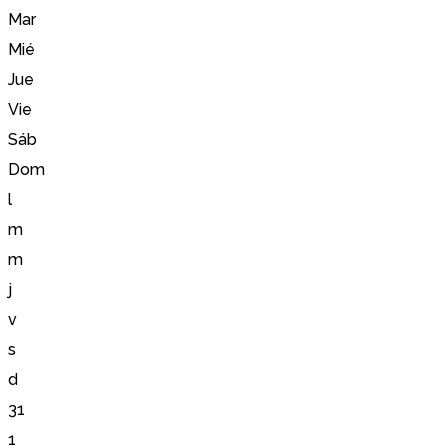
Mar
Mié
Jue
Vie
Sáb
Dom
l
m
m
j
v
s
d
31
1