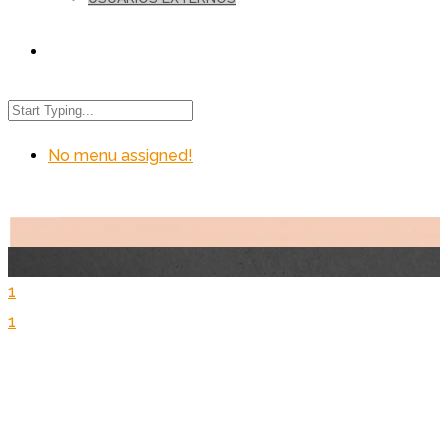
No menu assigned!
1
1