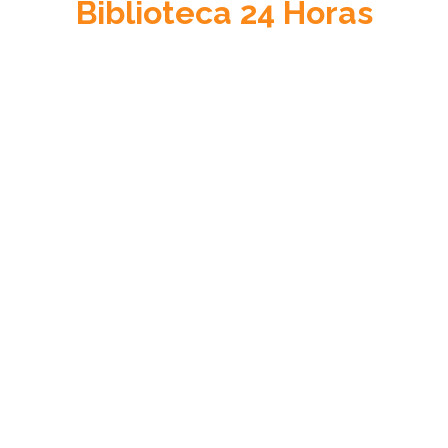
Biblioteca
24 Horas
Acceso a la Justicia
Información sobre el sistema de justicia en Venezuela, su
cultura jurídica y su estado de derecho.