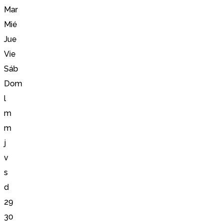
Mar
Mié
Jue
Vie
Sáb
Dom
l
m
m
j
v
s
d
29
30