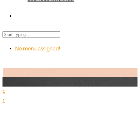
No menu assigned!
1
1