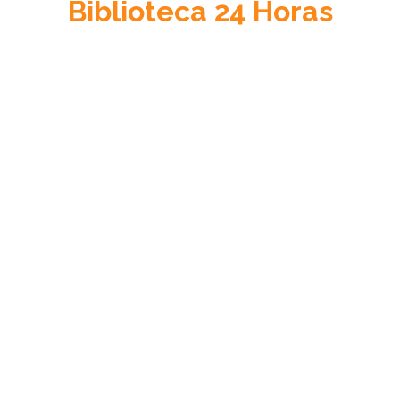
Biblioteca
24 Horas
Acceso a la Justicia
Información sobre el sistema de justicia en Venezuela, su
cultura jurídica y su estado de derecho.