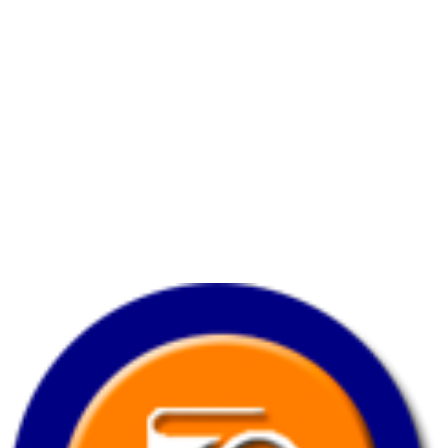
Horario
Lunes a viernes:
7:00 am. – 7:00 pm.
Sabado:
8:00 am.
– 3:30 pm.